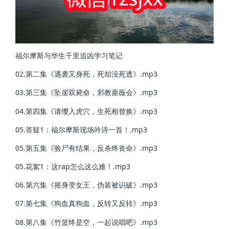
福尔摩斯与华生千里追凶学习笔记
02.第二集《遇袭又身死，死却没死透》.mp3
03.第三集《坠崖双毙命，邪教蔷薇会》.mp3
04.第四集《请缨入虎穴，生死相替换》.mp3
05.答疑1：福尔摩斯现场吟诗一首！.mp3
05.第五集《验尸有结果，反杀终丧命》.mp3
05.花絮1：这rap怎么这么难！.mp3
06.第六集《摇身变女王，伪装被识破》.mp3
07.第七集《狗血真狗血，反转又反转》.mp3
08.第八集《竹篮终是空，一起说唱吧》.mp3