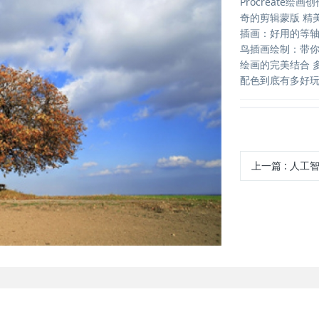
Procreat
奇的剪辑蒙版 精
插画：好用的等轴
鸟插画绘制：带你
绘画的完美结合 
配色到底有多好玩
上一篇
:
人工智能顶