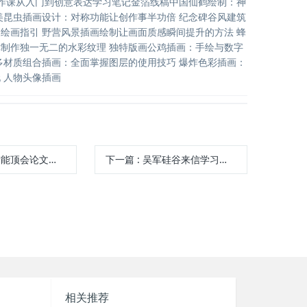
e绘画创作课从入门到创意表达学习笔记金箔线稿中国仙鹤绘制：神
美昆虫插画设计：对称功能让创作事半功倍 纪念碑谷风建筑
绘画指引 野营风景插画绘制让画面质感瞬间提升的方法 蜂
制作独一无二的水彩纹理 独特版画公鸡插画：手绘与数字
多材质组合插画：全面掌握图层的使用技巧 爆炸色彩插画：
 人物头像插画
会论文精讲学习笔记
下一篇
:
吴军硅谷来信学习笔记
相关推荐