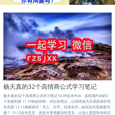
杨天真的32个高情商公式学习笔记
杨天真的32个高情商公式学习笔记10.09反杀PUA：反职场PUA的3
个有效利器 11.10有效拒绝：对比拒绝法，让拒绝成为关系的保护而
非伤害 12.11艰难谈话：开人、分手、结束合作...如何应对高难度沟
通？ 13.12反对意见：把反对变成建设性意见，让别人愿意听你的话