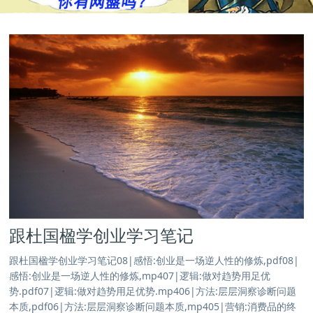
跟杜国楹学创业学习笔记
跟杜国楹学创业学习笔记08|感悟:创业是一场逆人性的修炼,pdf08|
感悟:创业是一场逆人性的修炼,mp407|逻辑:做对趋势用足优
势.pdf07|逻辑:做对趋势用足优势.mp406|方法:层层洞察诊断问题
本质,pdf06|方法:层层洞察诊断问题本质,mp405|营销:消费品的终